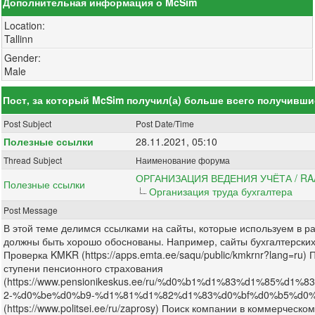
Дополнительная информация о McSim
Location:
Tallinn
Gender:
Male
Пост, за который McSim получил(а) больше всего получивш
Post Subject
Post Date/Time
Полезные ссылки
28.11.2021, 05:10
Thread Subject
Наименование форума
ОРГАНИЗАЦИЯ ВЕДЕНИЯ УЧЁТА / R
Полезные ссылки
Организация труда бухгалтера
Post Message
В этой теме делимся ссылками на сайты, которые используем в ра
должны быть хорошо обоснованы. Например, сайты бухгалтерских 
Проверка KMKR (https://apps.emta.ee/saqu/public/kmkrnr?lang=ru) П
ступени пенсионного страхования
(https://www.pensionikeskus.ee/ru/%d0%b1%d1%83%d1%85
2-%d0%be%d0%b9-%d1%81%d1%82%d1%83%d0%bf%d0%b5%d0%bd%d0
(https://www.politsei.ee/ru/zaprosy) Поиск компании в коммерческом ре