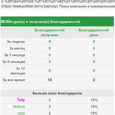
2-%d0%be%d0%b9-%d1%81%d1%82%d1%83%d0%bf%d0%b5%d0%bd%d0
(https://www.politsei.ee/ru/zaprosy) Поиск компании в коммерческом ре
McSim дал(а) и получил(а) Благодарностей
Благодарностей
Благодарностей
получено
дано
За неделю
0
0
За месяц
0
0
За 3 месяца
0
0
За 6 месяцев
0
0
За 12
0
0
месяцев
За всё время
13
2
Больше всех благодарили
Tulp
2
15%
Vedana
2
15%
valia
2
15%